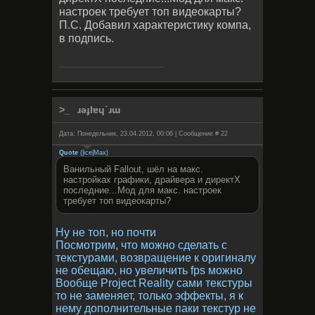
настроек требует топ видеокарты?
П.С. Добавил характеристику компа,
в подпись.
ɹǝɟlɐɥ˙ɹɯ
Дата: Понедельник, 23.04.2012, 00:06 | Сообщение #
22
Quote
(
|ice|Max
)
Ванильный Fallout, шёл на макс.
настройках графики, драйвера и директХ
последние...Мод для макс. настроек
требует топ видеокарты?
Ну не топ, но почти
Посмотрим, что можно сделать с
текстурами, возвращение к оригиналу
не обещаю, но увеличить fps можно
Вообще Project Reality сами текстуры
то не заменяет, только эффекты, я к
нему дополнительные паки текстур не