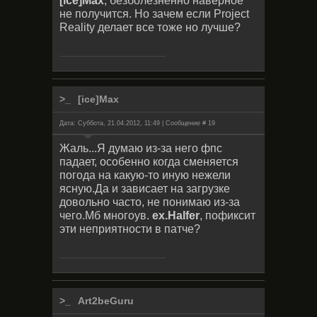
[ice]Max
, безболезненно наверное
не получится. Но зачем если Project
Reality делает все тоже но лучше?
[ice]Max
Дата: Суббота, 21.04.2012, 11:49 | Сообщение #
19
Жаль...Я думаю из-за него фпс
падает, особенно когда сменяется
погода на какую-то иную нежели
ясную.Да и зависает на загрузке
довольно часто, не понимаю из-за
чего.Мб многоув.
ex.Halfer
, пофиксит
эти неприятности в патче?
Art2beGuru