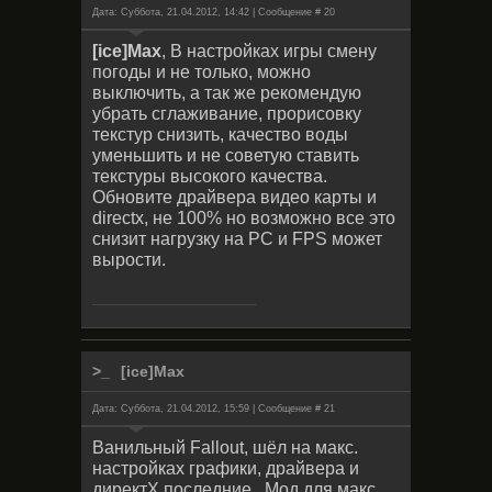
Дата: Суббота, 21.04.2012, 14:42 | Сообщение #
20
[ice]Max
, В настройках игры смену
погоды и не только, можно
выключить, а так же рекомендую
убрать сглаживание, прорисовку
текстур снизить, качество воды
уменьшить и не советую ставить
текстуры высокого качества.
Обновите драйвера видео карты и
directx, не 100% но возможно все это
снизит нагрузку на PC и FPS может
вырости.
[ice]Max
Дата: Суббота, 21.04.2012, 15:59 | Сообщение #
21
Ванильный Fallout, шёл на макс.
настройках графики, драйвера и
директХ последние...Мод для макс.