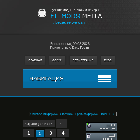
Лучшие моды на любимые игры
EL-MODS
MEDIA
... because we can
Воскресенье,
09.08.2026
Приветствую Вас
,
Гость
!
ГЛАВНАЯ
ФОРУМ
РЕГИСТРАЦИЯ
ВХОД
НАВИГАЦИЯ
[
·
·
·
·
]
Обновления форума
Участники
Правила форума
Поиск
RSS
«
Страница
2
из
13
1
3
4
2