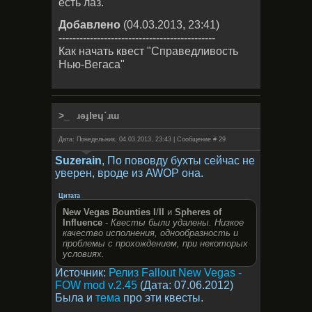
есть лаз.
Добавлено
(04.03.2013, 23:41)
---------------------------------------------
Как начать квест "Справедливость
Нью-Вегаса"
ɹǝɟlɐɥ˙ɹɯ
Дата: Понедельник, 04.03.2013, 23:43 | Сообщение #
29
Suzerain
, По пововду бухты сейчас не
уверен, вроде из AWOP она.
Цитата
New Vegas Bounties I
/
II
и
Spheres of
Influence
-
Квесты были удалены. Низкое
качество исполнения, однообразность и
проблемы с прохождением, при некоторых
условиях.
Источник:
Релиз Fallout New Vegas -
FOW mod v.2.45
(Дата: 07.06.2012)
Была и
тема
про эти квесты.