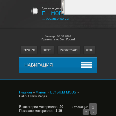
Лучшие моды на любимые игры
EL-MODS
MEDIA
... because we can
Четверг,
06.08.2026
Приветствую Вас
,
Гость
!
ГЛАВНАЯ
ФОРУМ
РЕГИСТРАЦИЯ
ВХОД
НАВИГАЦИЯ
Главная
»
Файлы
»
ELYSIUM MODS
»
Fallout New Vegas
1
В категории материалов
:
20
Страницы
:
Показано материалов
:
1-10
2
»