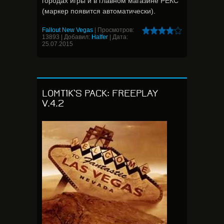
городах игры и в главном магазине РЕКС
(маркер появится автоматически).
Fallout New Vegas
|
Просмотров:
13893
|
Добавил:
Halfer
|
Дата:
25.07.2015
LOMT1K`S PACK: FREEPLAY
V.4.2