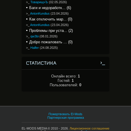
>_
ТоварищчЪ
(
02.05.2026
)
Баги и недоработк... (6)
>_
AntonKundius
(
23.04.2026
)
Как отключить мар... (0)
>_
AntonKundius
(
23.04.2026
)
Проблемы при уста... (2)
>_
qw3bi
(
08.01.2026
)
Добро пожаловать ... (0)
>_
Halfer
(
24.08.2025
)
СТАТИСТИКА
Онлайн всего:
1
Гостей:
1
Пользователей:
0
Пожертвовать El-Mods
Партнерская программа
EL-MODS MEDIA © 2010 - 2026.
Лицензионное соглашение