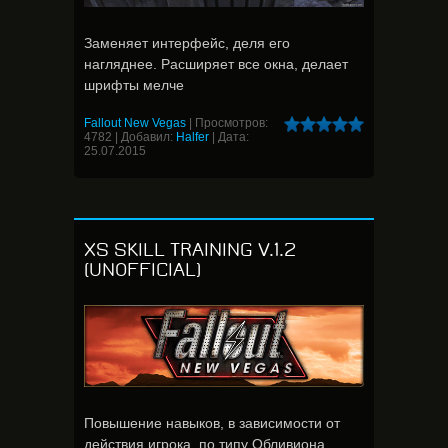
Заменяет интерфейс, деля его
нагляднее. Расширяет все окна, делает
шрифты мелче
Fallout New Vegas
|
Просмотров:
4782
|
Добавил:
Halfer
|
Дата:
25.07.2015
XS SKILL TRAINING V.1.2
(UNOFFICIAL)
Повышение навыков, в зависимости от
действия игрока, по типу Обливиона