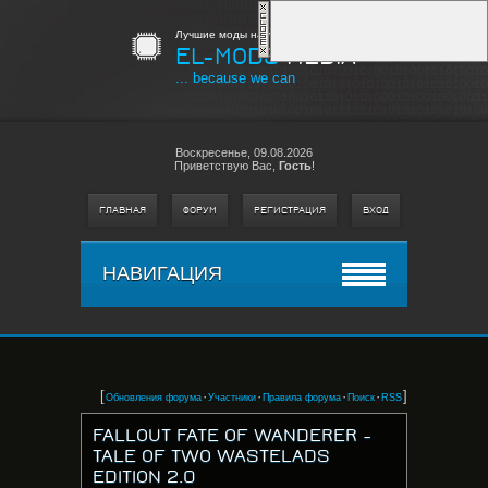
Лучшие моды на любимые игры
EL-MODS
MEDIA
... because we can
Воскресенье,
09.08.2026
Приветствую Вас
,
Гость
!
ГЛАВНАЯ
ФОРУМ
РЕГИСТРАЦИЯ
ВХОД
НАВИГАЦИЯ
[
·
·
·
·
]
Обновления форума
Участники
Правила форума
Поиск
RSS
FALLOUT FATE OF WANDERER -
TALE OF TWO WASTELADS
EDITION 2.0