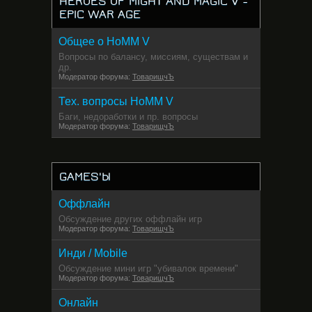
HEROES OF MIGHT AND MAGIC V -
EPIC WAR AGE
Общее о HoMM V
Вопросы по балансу, миссиям, существам и
др.
Модератор форума:
ТоварищчЪ
Тех. вопросы HoMM V
Баги, недоработки и пр. вопросы
Модератор форума:
ТоварищчЪ
GAMES'Ы
Оффлайн
Обсуждение других оффлайн игр
Модератор форума:
ТоварищчЪ
Инди / Mobile
Обсуждение мини игр "убивалок времени"
Модератор форума:
ТоварищчЪ
Онлайн