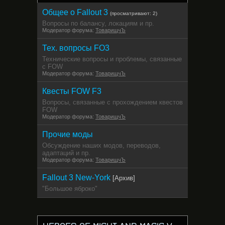
Общее о Fallout 3
(просматривают: 2)
Вопросы по балансу, локациям и пр.
Модератор форума:
ТоварищчЪ
Тех. вопросы FO3
Технические вопросы и проблемы, связанные
с FOW
Модератор форума:
ТоварищчЪ
Квесты FOW F3
Вопросы, связанные с прохождением квестов
FOW
Модератор форума:
ТоварищчЪ
Прочие моды
Обсуждение наших модов, переводов,
адаптаций и пр.
Модератор форума:
ТоварищчЪ
Fallout 3 New-York
[Архив]
"Большое яброко"