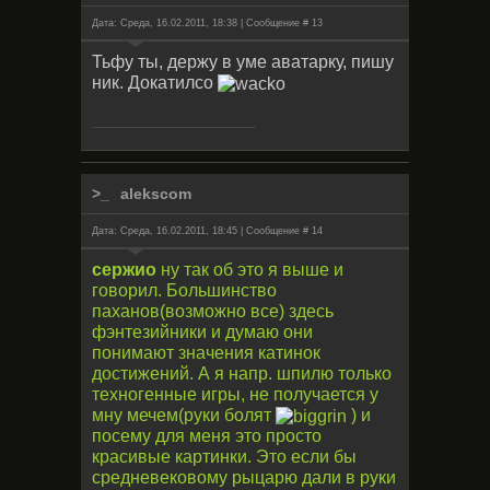
Дата: Среда, 16.02.2011, 18:38 | Сообщение #
13
Тьфу ты, держу в уме аватарку, пишу
ник. Докатилсо
alekscom
Дата: Среда, 16.02.2011, 18:45 | Сообщение #
14
сержио
ну так об это я выше и
говорил. Большинство
паханов(возможно все) здесь
фэнтезийники и думаю они
понимают значения катинок
достижений. А я напр. шпилю только
техногенные игры, не получается у
мну мечем(руки болят
) и
посему для меня это просто
красивые картинки. Это если бы
средневековому рыцарю дали в руки