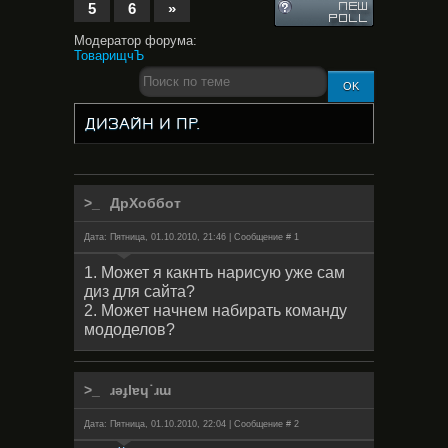
5
6
»
Модератор форума:
ТоварищчЪ
ДИЗАЙН И ПР.
ДрХоббот
Дата: Пятница, 01.10.2010, 21:46 | Сообщение #
1
1. Может я какнть нарисую уже сам
диз для сайта?
2. Может начнем набирать команду
мододелов?
ɹǝɟlɐɥ˙ɹɯ
Дата: Пятница, 01.10.2010, 22:04 | Сообщение #
2