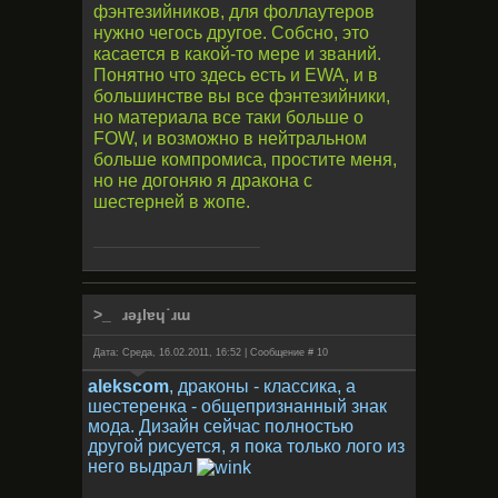
фэнтезийников, для фоллаутеров
нужно чегось другое. Собсно, это
касается в какой-то мере и званий.
Понятно что здесь есть и EWA, и в
большинстве вы все фэнтезийники,
но материала все таки больше о
FOW, и возможно в нейтральном
больше компромиса, простите меня,
но не догоняю я дракона с
шестерней в жопе.
ɹǝɟlɐɥ˙ɹɯ
Дата: Среда, 16.02.2011, 16:52 | Сообщение #
10
alekscom
, драконы - классика, а
шестеренка - общепризнанный знак
мода. Дизайн сейчас полностью
другой рисуется, я пока только лого из
него выдрал