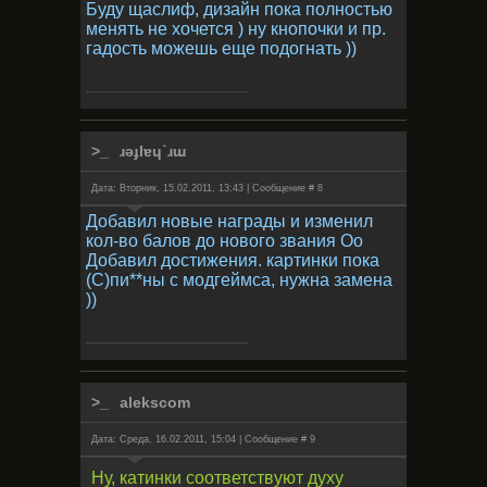
Буду щаслиф, дизайн пока полностью
менять не хочется ) ну кнопочки и пр.
гадость можешь еще подогнать ))
ɹǝɟlɐɥ˙ɹɯ
Дата: Вторник, 15.02.2011, 13:43 | Сообщение #
8
Добавил новые награды и изменил
кол-во балов до нового звания Оо
Добавил достижения. картинки пока
(С)пи**ны с модгеймса, нужна замена
))
alekscom
Дата: Среда, 16.02.2011, 15:04 | Сообщение #
9
Ну, катинки соответствуют духу