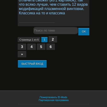
отличить сможет (из 2 картинок), так
что всяко лучше, чем ставить 12 видов
модификаций плазменной винтовки.
Классика на то и классика
2
Страница
1
из
6
1
3
4
5
6
»
Пожертвовать El-Mods
Партнерская программа