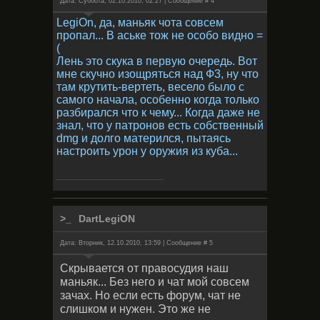
Дата: Суббота, 02.10.2010, 02:27 | Сообщение #
4
LegiOn, да, маньяк чота совсем
пропал... В аське тож не особо видно =
(
Лень это скука в первую очередь. Вот
мне скучно изощряться над Ф3, ну что
там крутить-вертеть, весело было с
самого начала, особенно когда только
разбирался что к чему... Когда даже не
знал, что у патронов есть собственный
dmg и долго матерился, пытаясь
настроить урон у оружия из куба...
DartLegiON
Дата: Вторник, 12.10.2010, 13:59 | Сообщение #
5
Скрывается от правосудия наш
маньяк... Без него и чат мой совсем
зачах. Но если есть форум, чат не
слишком и нужен. Это же не