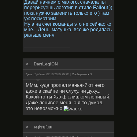
Давай начнем с малого, сначала ты
перерисуешь логотип в стиле Fallout ))
пока нужно заменить только его ) там
уж посмотрим.
Ну а на счет команды это не сейчас ко
мне... Лень, матушка, все же родилась
раньше меня
DartLegiON
Дата: Суббота, 02.10.2010, 02:04 | Сообщение #
3
ММм, куда пропал маньяк? от него
даже в скайпе ни слуху, ни духу...
Какой-то ты Халф слишком ленивый.
Даже ленивее меня, а я-то думал,
это невозможно
ɹǝɟlɐɥ˙ɹɯ