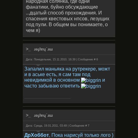
народная солянка, где одни
фанатики, буйно обсуждающие
...дцатый способ прохождения. И
спасения квестовых нпсов, лезущих
под пули. В общем вы понимаете, о
чем я)
ɹǝɟlɐɥ˙ɹɯ
Дата: Понедельник, 15.11.2010, 16:39 | Сообщение #
6
Запалил маньяка на рутрекере, можт
и в аське есть, я сам там под
невидимкой в основном
и
часто забываю ответить
ɹǝɟlɐɥ˙ɹɯ
Дата: Среда, 19.01.2011, 03:49 | Сообщение #
7
ДрХоббот
, Пока нарисуй только лого )