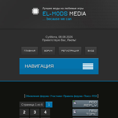
Лучшие моды на любимые игры
EL-MODS
MEDIA
... because we can
Суббота,
08.08.2026
Приветствую Вас
,
Гость
!
ГЛАВНАЯ
ФОРУМ
РЕГИСТРАЦИЯ
ВХОД
НАВИГАЦИЯ
[
·
·
·
·
]
Обновления форума
Участники
Правила форума
Поиск
RSS
Страница
1
из
6
1
2
3
4