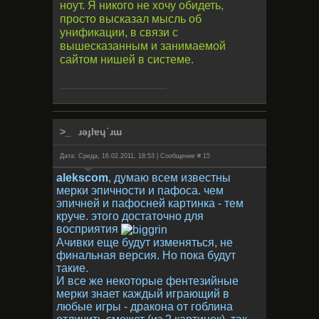
ноут. Я никого не хочу обидеть,
просто высказал мысль об
унификации, в связи с
вышесказанным и занимаемой
сайтом нишей в системе.
ɹǝɟlɐɥ˙ɹɯ
Дата: Среда, 16.02.2011, 18:53 | Сообщение #
15
alekscom
, думаю всем известны
мерки эпичности и пафоса. чем
эпичней и пафосней картинка - тем
круче. этого достаточно для
восприятия
Ачивки еще будут изменяться, не
финальная версия. Но пока будут
такие.
И все же некоторые фентезийные
мерки знает каждый играющий в
любые игры - дракона от гоблина