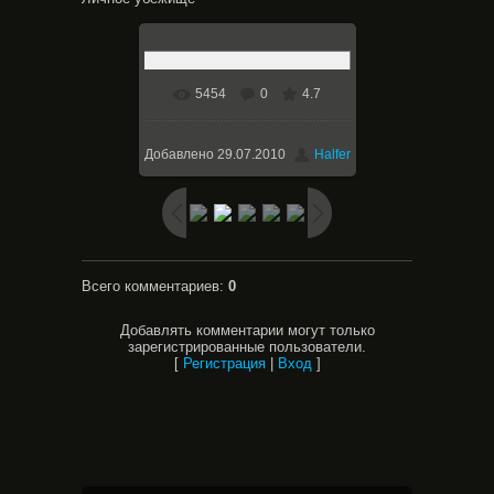
5454
0
4.7
В реальном размере
800x600
/ 51.7Kb
Добавлено
29.07.2010
Halfer
Всего комментариев
:
0
Добавлять комментарии могут только
зарегистрированные пользователи.
[
Регистрация
|
Вход
]