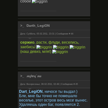
собой
Darth_LegiON
Дата: Суббота, 05.02.2011, 23:31 | Сообщение #
44
сержио
, расти, флуди, веселись,
заебись!
(наш девиз, мля!)
ɹǝɟlɐɥ˙ɹɯ
Дата: Воскресенье, 06.02.2011, 02:49 | Сообщение #
45
Dart_LegiON
, ничосе ты выдал )
Бле, мне бы точно не помешало
веселье, этот остров весь мозг вынес.
Удаляешь один баг, появляется 2.