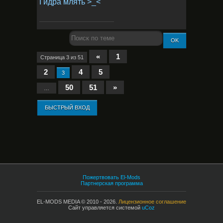
Гидра млять >_<
«
1
Страница
3
из
51
2
4
5
3
50
51
»
…
Пожертвовать El-Mods
Партнерская программа
EL-MODS MEDIA © 2010 - 2026.
Лицензионное соглашение
Сайт управляется системой
uCoz