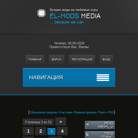
Лучшие моды на любимые игры
EL-MODS
MEDIA
... because we can
Четверг,
06.08.2026
Приветствую Вас
,
Гость
!
ГЛАВНАЯ
ФОРУМ
РЕГИСТРАЦИЯ
ВХОД
НАВИГАЦИЯ
[
·
·
·
·
]
Обновления форума
Участники
Правила форума
Поиск
RSS
«
Страница
3
из
51
1
2
4
3