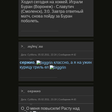
Ходил сегодня на хоккей. Играли
Буран (Воронеж) - Славутич
(Смоленск), 3:0. Завтра ответный
матч, снова пойду за Буран
поболеть.
ɹǝɟlɐɥ˙ɹɯ
Дата: Суббота, 05.02.2011, 22:24 | Сообщение #
42
сержио
,
классно, а я на ужин
курицу гриль ел
сержио
Дата: Суббота, 05.02.2011, 23:19 | Сообщение #
43
О_О меня повысили! Расту над