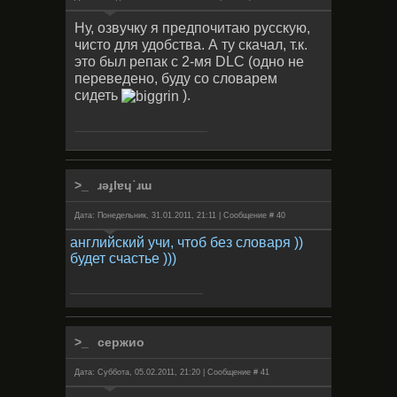
Ну, озвучку я предпочитаю русскую,
чисто для удобства. А ту скачал, т.к.
это был репак с 2-мя DLC (одно не
переведено, буду со словарем
сидеть
).
ɹǝɟlɐɥ˙ɹɯ
Дата: Понедельник, 31.01.2011, 21:11 | Сообщение #
40
английский учи, чтоб без словаря ))
будет счастье )))
сержио
Дата: Суббота, 05.02.2011, 21:20 | Сообщение #
41