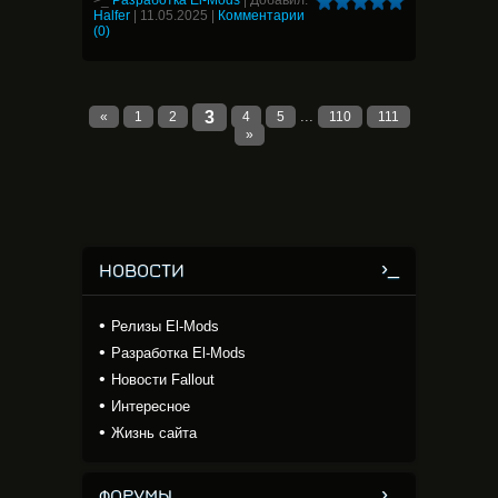
>_
Разработка El-Mods
|
Добавил:
Halfer
|
11.05.2025
|
Комментарии
(0)
3
...
«
1
2
4
5
110
111
»
НОВОСТИ
Релизы El-Mods
Разработка El-Mods
Новости Fallout
Интересное
Жизнь сайта
ФОРУМЫ