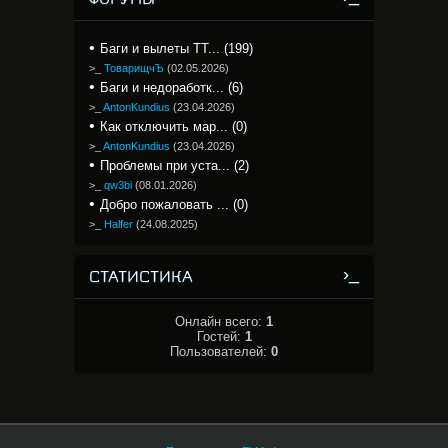
Баги и вылеты TT... (199)
>_
ТоварищчЪ
(
02.05.2026
)
Баги и недоработк... (6)
>_
AntonKundius
(
23.04.2026
)
Как отключить мар... (0)
>_
AntonKundius
(
23.04.2026
)
Проблемы при уста... (2)
>_
qw3bi
(
08.01.2026
)
Добро пожаловать ... (0)
>_
Halfer
(
24.08.2025
)
СТАТИСТИКА
Онлайн всего:
1
Гостей:
1
Пользователей:
0