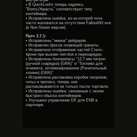
• В QuickLoot'е теперь надпись
"Взять\Украсть" соответствует типу
контейнера.
• Исправлена ошибка, из-за которой nvse
часто жаловался на отсутствие FalloutNV.exe
(в Non-Steam версии).
Патч 3.7.1:
• Исправлены "имена" рейдеров.
• Исправлен бросок плавящей гранаты.
• Исправлено отображение частей Стелс-
брони при вызове пип-боя и перезарядки.
• Исправлены боеприпасы "12,7-мм патрон
(ручной снарядки) (GRA)" и "Топливо для
огнемета, оптимизированное (Рачительный
хозяин) (GRA)"
• Исправлена распаковка коробок патронов,
гильз и прочего, теперь они
распаковываются не только после торговли.
• Исправлены ошибки, связанные с окном
быстрого обыска контейнеров.
• Улучшено управление DX для ENB в
лаунчере.