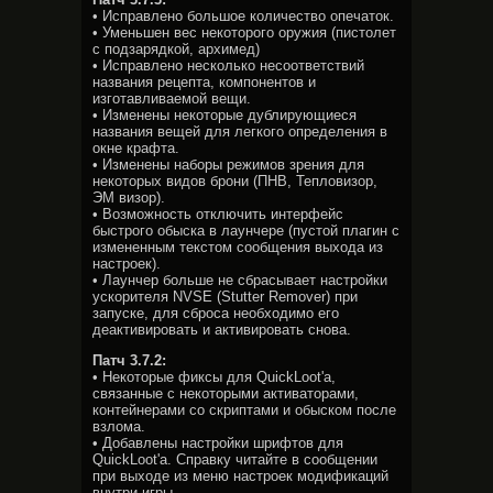
• Исправлено большое количество опечаток.
• Уменьшен вес некоторого оружия (пистолет
с подзарядкой, архимед)
• Исправлено несколько несоответствий
названия рецепта, компонентов и
изготавливаемой вещи.
• Изменены некоторые дублирующиеся
названия вещей для легкого определения в
окне крафта.
• Изменены наборы режимов зрения для
некоторых видов брони (ПНВ, Тепловизор,
ЭМ визор).
• Возможность отключить интерфейс
быстрого обыска в лаунчере (пустой плагин с
измененным текстом сообщения выхода из
настроек).
• Лаунчер больше не сбрасывает настройки
ускорителя NVSE (Stutter Remover) при
запуске, для сброса необходимо его
деактивировать и активировать снова.
Патч 3.7.2:
• Некоторые фиксы для QuickLoot'а,
связанные с некоторыми активаторами,
контейнерами со скриптами и обыском после
взлома.
• Добавлены настройки шрифтов для
QuickLoot'а. Справку читайте в сообщении
при выходе из меню настроек модификаций
внутри игры.