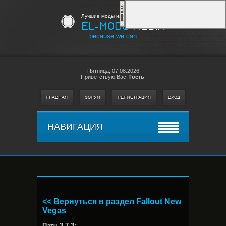
Лучшие моды на любимые игры
EL-MODS
MEDIA
... because we can
Пятница,
07.08.2026
Приветствую Вас
,
Гость
!
ГЛАВНАЯ
ФОРУМ
РЕГИСТРАЦИЯ
ВХОД
НАВИГАЦИЯ
<< Вернуться в раздел Fallout New
Vegas
Патч 3.7.3: