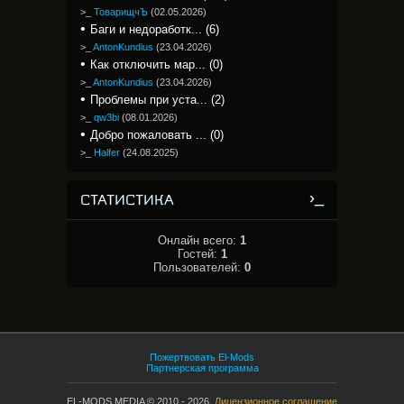
>_
ТоварищчЪ
(
02.05.2026
)
Баги и недоработк... (6)
>_
AntonKundius
(
23.04.2026
)
Как отключить мар... (0)
>_
AntonKundius
(
23.04.2026
)
Проблемы при уста... (2)
>_
qw3bi
(
08.01.2026
)
Добро пожаловать ... (0)
>_
Halfer
(
24.08.2025
)
СТАТИСТИКА
Онлайн всего:
1
Гостей:
1
Пользователей:
0
Пожертвовать El-Mods
Партнерская программа
EL-MODS MEDIA © 2010 - 2026.
Лицензионное соглашение