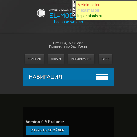
Metalmaster
Лучшие моды на любимые игры
metalmaster
EL-MODS
MEDIA
imperiatools.ru
... because we can
Пятница,
07.08.2026
Приветствую Вас
,
Гость
!
ГЛАВНАЯ
ФОРУМ
РЕГИСТРАЦИЯ
ВХОД
НАВИГАЦИЯ
Version 0.9 Prelude: